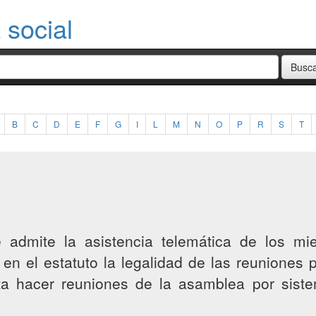
social
B
C
D
E
F
G
I
L
M
N
O
P
R
S
T
s
dmite la asistencia telemática de los mie
to en el estatuto la legalidad de las reuniones
ita hacer reuniones de la asamblea por sist